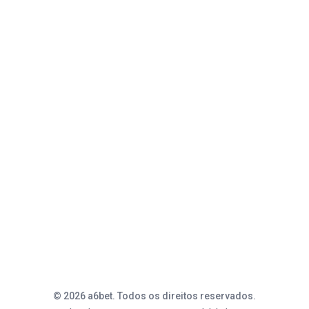
Plataforma
APK
Slots
VIP
Suporte
Entrar
Central de Ajuda
© 2026 a6bet. Todos os direitos reservados.