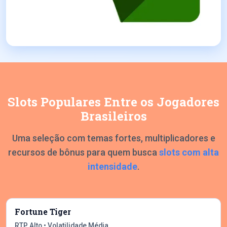
Slots Populares Entre os Jogadores
Brasileiros
Uma seleção com temas fortes, multiplicadores e
recursos de bônus para quem busca
slots com alta
intensidade
.
Fortune Tiger
RTP Alto • Volatilidade Média