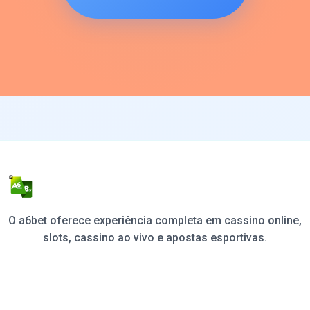
O a6bet oferece experiência completa em cassino online,
slots, cassino ao vivo e apostas esportivas.
Slots