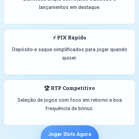
lançamentos em destaque.
⚡ PIX Rápido
Depósito e saque simplificados para jogar quando
quiser.
🏆 RTP Competitivo
Seleção de jogos com foco em retorno e boa
frequência de bônus.
Jogar Slots Agora