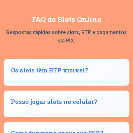
FAQ de Slots Online
Respostas rápidas sobre slots, RTP e pagamentos
via PIX.
Os slots têm RTP visível?
Sim. O catálogo prioriza títulos com informações
claras de RTP para facilitar sua escolha.
Posso jogar slots no celular?
Sim. A plataforma é otimizada para mobile, com
carregamento rápido e interface responsiva.
Como funciona saque via PIX?