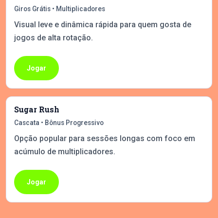
Giros Grátis • Multiplicadores
Visual leve e dinâmica rápida para quem gosta de
jogos de alta rotação.
Jogar
Sugar Rush
Cascata • Bônus Progressivo
Opção popular para sessões longas com foco em
acúmulo de multiplicadores.
Jogar