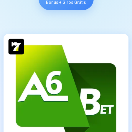
Bônus + Giros Grátis