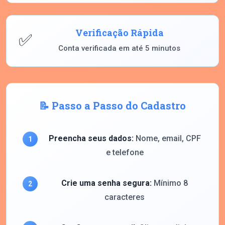
Verificação Rápida
✅
Conta verificada em até 5 minutos
📝 Passo a Passo do Cadastro
Preencha seus dados:
Nome, email, CPF
e telefone
Crie uma senha segura:
Mínimo 8
caracteres