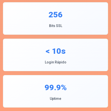
256
Bits SSL
< 10s
Login Rápido
99.9%
Uptime