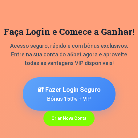
Faça Login e Comece a Ganhar!
Acesso seguro, rápido e com bônus exclusivos.
Entre na sua conta do a6bet agora e aproveite
todas as vantagens VIP disponíveis!
🔐 Fazer Login Seguro
Bônus 150% + VIP
Criar Nova Conta