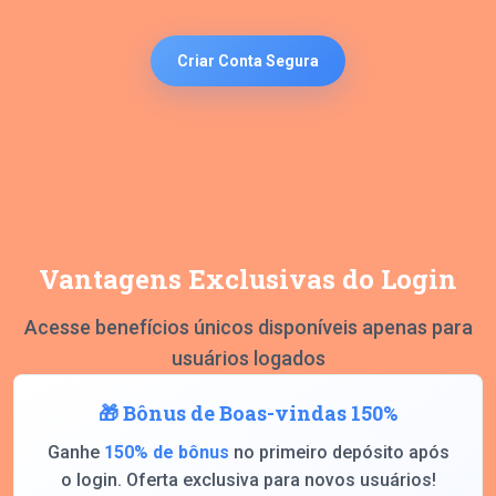
Criar Conta Segura
Vantagens Exclusivas do Login
Acesse benefícios únicos disponíveis apenas para
usuários logados
🎁 Bônus de Boas-vindas 150%
Ganhe
150% de bônus
no primeiro depósito após
o login. Oferta exclusiva para novos usuários!