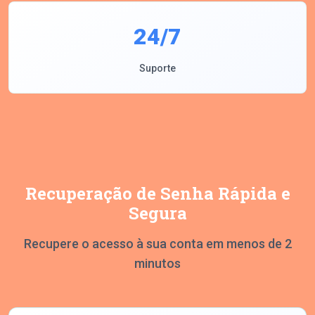
24/7
Suporte
Recuperação de Senha Rápida e
Segura
Recupere o acesso à sua conta em menos de 2
minutos