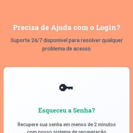
Precisa de Ajuda com o Login?
Suporte 24/7 disponível para resolver qualquer
problema de acesso
🔑
Esqueceu a Senha?
Recupere sua senha em menos de 2 minutos
com nosso sistema de recuperação