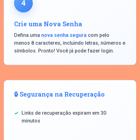
4
Crie uma Nova Senha
Defina uma
nova senha segura
com pelo
menos 8 caracteres, incluindo letras, números e
símbolos. Pronto! Você já pode fazer login.
🔒 Segurança na Recuperação
Links de recuperação expiram em 30
minutos