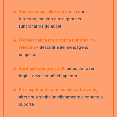
Nunca compartilhe sua senha
com
terceiros, mesmo que digam ser
funcionários do a6bet
O a6bet nunca pede senha por email ou
telefone
- desconfie de mensagens
suspeitas
Verifique sempre a URL
antes de fazer
login - deve ser a6betapp.com
Se suspeitar de acesso não autorizado
,
altere sua senha imediatamente e contate o
suporte