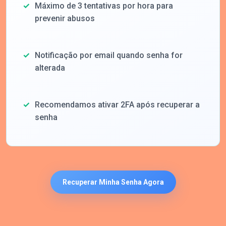
Máximo de 3 tentativas por hora para
prevenir abusos
Notificação por email quando senha for
alterada
Recomendamos ativar 2FA após recuperar a
senha
Recuperar Minha Senha Agora